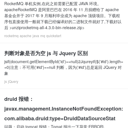
RocketMQ 单机实例,在此之前需要已配置 JAVA 环境。
apacheRocketMQ 是阿里巴巴在 2016 年 11 月捐赠给了 apache
基金会并于 2017 年 9 月顺利毕业成为 apache 顶级项目。下载程
序包直接使用一般就下载已经编译好的二进制文件就好了,下载好以
后 >unziprocketmq-all-4.3.0-bin-release.zip>
rocketmq
apache
java
mq
quickstart
判断对象是否为空 js 与 Jquery 区别
jsif(document.getElementById('id')==null)2Jqureyif($('#id').length=
=0)注意：不可用('#id')==null 判断，因为('#id')总是返回 JQuery 对
象
js
jQuery
druid 报错：
javax.management.InstanceNotFoundException:
com.alibaba.druid:type=DruidDataSourceStat
问题：启动 tomcat 报错：Tomat 报出一下异常:ERROR\