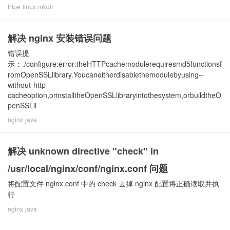
Pipe
linux
mkdir
解决 nginx 安装错误问题
错误提
示：./configure:error:theHTTPcachemodulerequiresmd5functionsf
romOpenSSLlibrary.Youcaneitherdisablethemodulebyusing--
without-http-
cacheoption,orinstalltheOpenSSLlibraryintothesystem,orbuildtheO
penSSLli
nginx
java
解决 unknown directive "check" in
/usr/local/nginx/conf/nginx.conf 问题
将配置文件 nginx.conf 中的 check 去掉 nginx 配置将正确读取并执
行
nginx
java