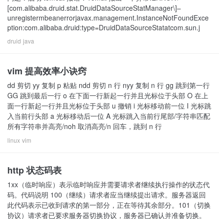
[com.alibaba.druid.stat.DruidDataSourceStatManager\]–
unregistermbeanerrorjavax.management.InstanceNotFoundExce
ption:com.alibaba.druid:type=DruidDataSourceStatatcom.sun.j
druid
java
vim 提高效率小诀窍
dd 剪切 yy 复制 p 粘贴 ndd 剪切 n 行 nyy 复制 n 行 gg 跳到第一行
GG 跳到最后一行 o 在下面一行新起一行并且光标位于头部 O 在上
面一行新起一行并且光标位于头部 u 撤销 i 光标移动前一位 I 光标跳
入当前行头部 a 光标移动后一位 A 光标跳入当前行尾部/字符串匹配
所有字符串并高亮/noh 取消高亮/n 回车，跳到 n 行
linux
vim
http 状态码表
1xx（临时响应）表示临时响应并需要请求者继续执行操作的状态代
码。代码说明 100（继续）请求者应当继续提出请求。服务器返回
此代码表示已收到请求的第一部分，正在等待其余部分。101（切换
协议）请求者已要求服务器切换协议，服务器已确认并准备切换。