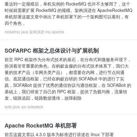
量达到一定规模后，单机实例的 RocketMQ 也许不太够用了，这个
时候就需要扩展 RocketMQ 的规模。架构演进在 ApacheRocketMQ
单机部署这篇文章中画出了单机部署下的一个架构图可以看到，有
四个角色，
rocketmq
java
架构演进
mq
apache
SOFARPC 框架之总体设计与扩展机制
前言 RPC 框架作为分布式技术的基石，在分布式和微服务环境下，
扮演着非常重要的角色。在蚂蚁金服的分布式技术体系下，我们大
量的技术产品（非网关类产品），都需要在内网，进行节点间通
信。底层通信框架，已经在蚂蚁自研的 SOFABolt 中的进行了实
践，SOFABolt 提供了优秀的通信协议与通信框架，在 SOFABolt 的
基础上，我们研发了自己的 RPC 框架，提供了负载均衡，流量转
发，链路追踪，链路数据透传，故障剔除
sofa
java
rpc
sofastack
Apache RocketMQ 单机部署
前言这篇文章以 4.3.0 版本为标准进行讲述在 linux 下部署